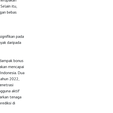
 merupakan
Selain itu,
ngan bebas
signifikan pada
nyak daripada
n dampak bonus
rakan mencapai
 Indonesia. Dua
 tahun 2022,
enetrasi
ngguna aktif
arkan tenaga
ediksi di