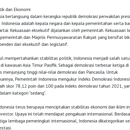
itik dan Ekonomi
sia berlangsung dalam kerangka republik demokrasi perwakilan presi
 Indonesia adalah kepala negara dan kepala pemerintahan serta bag
rtai. Kekuasaan eksekutif dijalankan oleh pemerintah. Kekuasaan le
 pemerintah dan Majelis Permusyawaratan Rakyat yang bersifat bik
penden dari eksekutif dan legislatif.
il mempertahankan stabilitas politik, Indonesia menjadi salah sat
 di kawasan Asia Timur Pasifik. Sebagai demokrasi terbesar ketiga di 
s menjunjung tinggi nilai-nilai demokrasi dan Pancasila. Untuk
nnya, Pemerintah Indonesia mengukur Indeks Demokrasi Indonesia 
aih skor 78,12 poin dari 100 pada indeks demokrasi tahun 2021, ya
dalam kategori "sedang".
onesia terus berupaya menciptakan stabilitas ekonomi dan iklim in
nvestor. Upaya ini telah mendapat pengakuan internasional. Berdasa
 tiga lembaga pemeringkat internasional, Indonesia dikategorikan s
estasi.