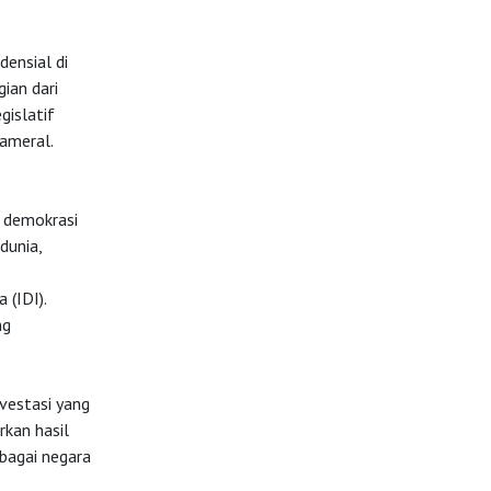
densial di
ian dari
gislatif
ameral.
u demokrasi
dunia,
(IDI).
ng
vestasi yang
rkan hasil
ebagai negara