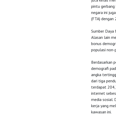
juta kelas men
pintu gerbang 
negara ini jug
(FTA) dengan 
Sumber Daya 
Alasan lain me
bonus demograf
populasi non-p
Berdasarkan p
demografi pad
angka tertingg
dari tiga pend
terdapat 204,
internet sebe
media sosial.
kerja yang mel
kawasan ini.