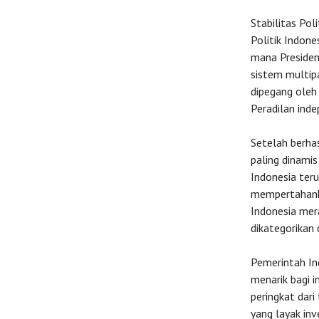
Stabilitas Pol
Politik Indone
mana Presiden
sistem multipa
dipegang oleh
Peradilan inde
Setelah berhas
paling dinamis
Indonesia teru
mempertahanka
Indonesia mer
dikategorikan 
Pemerintah Ind
menarik bagi i
peringkat dari
yang layak inv