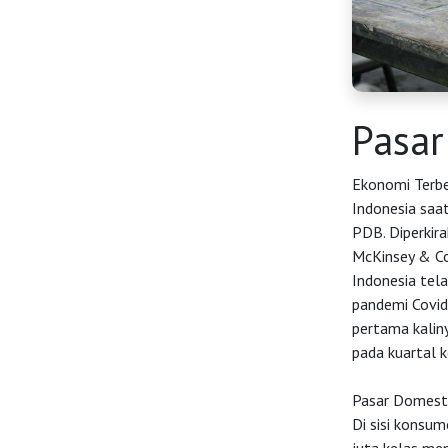
Pasar
HOME
Ekonomi Terbe
Indonesia saat
PDB. Diperkir
OSS
McKinsey & Co
Indonesia tela
pandemi Covid
Agenda
pertama kalin
pada kuartal 
Investasi
Pasar Domesti
Di sisi konsum