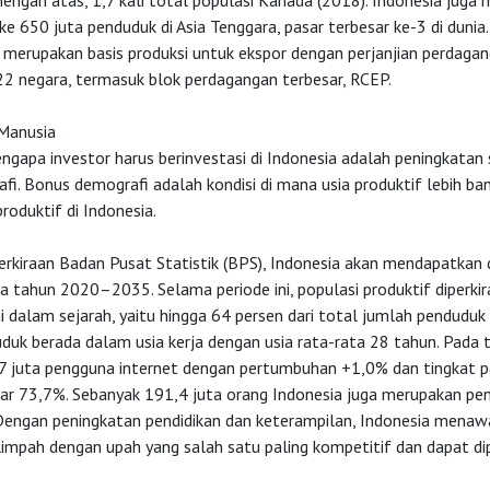
engah atas, 1,7 kali total populasi Kanada (2018). Indonesia juga
ke 650 juta penduduk di Asia Tenggara, pasar terbesar ke-3 di dunia. 
a merupakan basis produksi untuk ekspor dengan perjanjian perdaga
22 negara, termasuk blok perdagangan terbesar, RCEP.
Manusia
ngapa investor harus berinvestasi di Indonesia adalah peningkatan 
i. Bonus demografi adalah kondisi di mana usia produktif lebih ba
roduktif di Indonesia.
erkiraan Badan Pusat Statistik (BPS), Indonesia akan mendapatka
a tahun 2020–2035. Selama periode ini, populasi produktif diperki
i dalam sejarah, yaitu hingga 64 persen dari total jumlah penduduk
uduk berada dalam usia kerja dengan usia rata-rata 28 tahun. Pada
7 juta pengguna internet dengan pertumbuhan +1,0% dan tingkat p
sar 73,7%. Sebanyak 191,4 juta orang Indonesia juga merupakan pe
 Dengan peningkatan pendidikan dan keterampilan, Indonesia menaw
impah dengan upah yang salah satu paling kompetitif dan dapat dipr