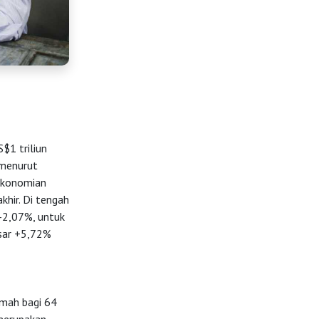
$1 triliun
 menurut
rekonomian
khir. Di tengah
-2,07%, untuk
esar +5,72%
umah bagi 64